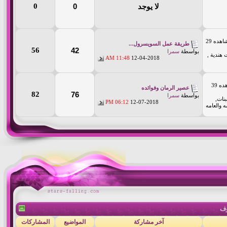
0
0
لا يوجد
(يشاهده 29
طريقة عمل السويسرول...
56
42
بواسطة
سمرا
 هندية ,
11:48 AM
12-04-2018
(يشاهده 39
عصير الرمان وفوائده
82
76
بواسطة
سمرا
نات,
06:12 PM
12-07-2018
 والعامه
وف
آخر مشاركة
المواضيع
المشاركات