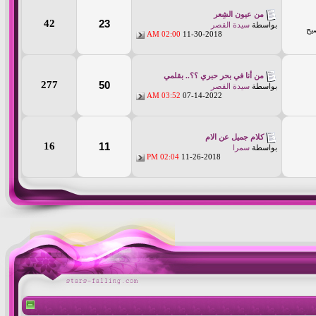
من عيون الشِعر
42
23
بواسطة
سيدة القصر
يح
02:00 AM
11-30-2018
من أنا في بحر حبري ؟؟.. بقلمي
277
50
بواسطة
سيدة القصر
03:52 AM
07-14-2022
كلام جميل عن الام
16
11
بواسطة
سمرا
02:04 PM
11-26-2018