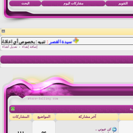
التقويم
مشاركات اليوم
البحث
سيدة القصر
:
تنبيه: بخصوص أي اعلانات أو مو
إضافة إهداء
-
تعديل اهداء
ـة
آخر مشاركة
المواضيع
المشاركات
كن عيوني ..