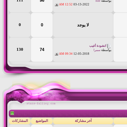
111
96
بواسطة
nile
12:52 AM
03-13-2022
0
0
لا يوجد
انشودة أغيب
130
74
بواسطة
سمرا
09:34 AM
12-05-2018
آخر مشاركة
المواضيع
المشاركات